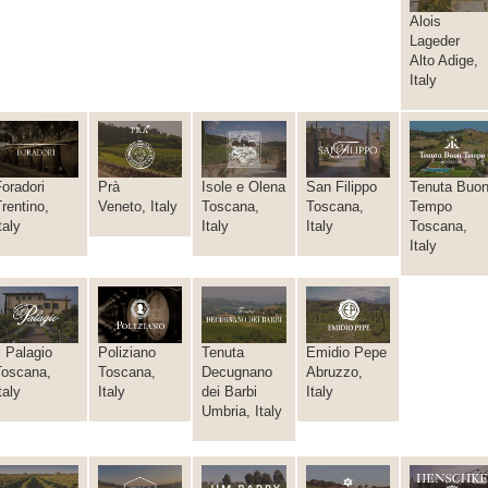
Alois
Lageder
Alto Adige,
Italy
oradori
Prà
Isole e Olena
San Filippo
Tenuta Buo
rentino,
Veneto, Italy
Toscana,
Toscana,
Tempo
taly
Italy
Italy
Toscana,
Italy
l Palagio
Poliziano
Tenuta
Emidio Pepe
Toscana,
Toscana,
Decugnano
Abruzzo,
taly
Italy
dei Barbi
Italy
Umbria, Italy