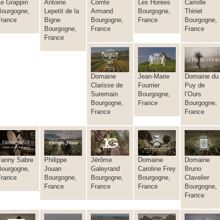
Le Grappin
Antoine
Comte
Les Horées
Camille
Bourgogne,
Lepetit de la
Armand
Bourgogne,
Thiriet
France
Bigne
Bourgogne,
France
Bourgogne,
Bourgogne,
France
France
France
Domaine
Jean-Marie
Domaine du
Clarisse de
Fourrier
Puy de
Suremain
Bourgogne,
l’Ours
Bourgogne,
France
Bourgogne,
France
France
Fanny Sabre
Philippe
Jérôme
Domaine
Domaine
Bourgogne,
Jouan
Galeyrand
Caroline Frey
Bruno
France
Bourgogne,
Bourgogne,
Bourgogne,
Clavelier
France
France
France
Bourgogne,
France