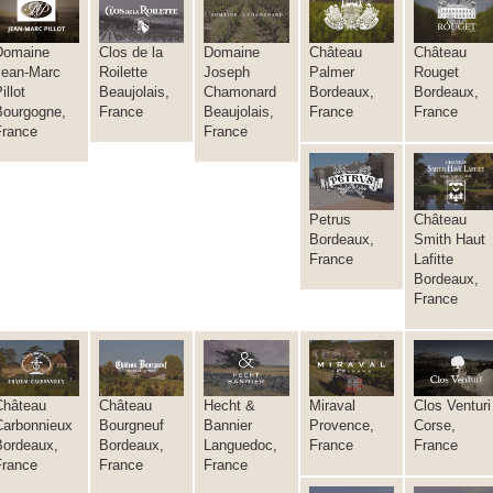
Domaine
Clos de la
Domaine
Château
Château
Jean-Marc
Roilette
Joseph
Palmer
Rouget
illot
Beaujolais,
Chamonard
Bordeaux,
Bordeaux,
Bourgogne,
France
Beaujolais,
France
France
France
France
Petrus
Château
Bordeaux,
Smith Haut
France
Lafitte
Bordeaux,
France
Château
Château
Hecht &
Miraval
Clos Venturi
Carbonnieux
Bourgneuf
Bannier
Provence,
Corse,
Bordeaux,
Bordeaux,
Languedoc,
France
France
France
France
France