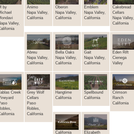
M by
Animo
Oberon
Emblem
Cakebread
Michael
Napa Valley,
Napa Valley,
Napa Valley,
Cellars
Mondavi
California
California
California
Napa Valley
apa Valley,
California
alifornia
Abreu
Bella Oaks
Gait
Eden Rift
Napa Valley,
Napa Valley,
Napa Valley,
Cienega
California
California
California
Valley
Grey Wolf
Tablas Creek
Hangtime
Spellbound
Crimson
Cellars
Vineyard
California
California
Ranch
Paso
Paso
California
Robles,
Robles,
California
alifornia
Elizabeth
California