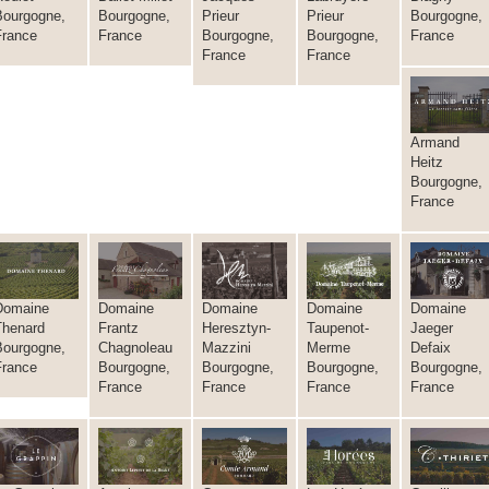
Bourgogne,
Bourgogne,
Prieur
Prieur
Bourgogne,
France
France
Bourgogne,
Bourgogne,
France
France
France
Armand
Heitz
Bourgogne,
France
Domaine
Domaine
Domaine
Domaine
Domaine
Thenard
Frantz
Heresztyn-
Taupenot-
Jaeger
Bourgogne,
Chagnoleau
Mazzini
Merme
Defaix
France
Bourgogne,
Bourgogne,
Bourgogne,
Bourgogne,
France
France
France
France