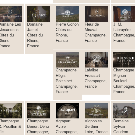
Domaine Les
Domaine
Pierre Gonon
Fleur de
J. M.
Alexandrins
Jamet
Côtes du
Miraval
Labruyère
Côtes du
Côtes du
Rhone,
Champagne,
Champagne
Rhone,
Rhone,
France
France
France
France
France
Champagne
Lafalise
Champagne
Régis
Froissart
Mignon
Poissinet
Champagne,
Boulard
Champagne,
France
Champagne
France
France
Champagne
Champagne
Agrapart
Vignobles
Domaine
. Pouillon &
Benoît Déhu
Avize
Berthier
Sylvain
ils
Champagne,
Champagne,
Loire, France
Gaudron