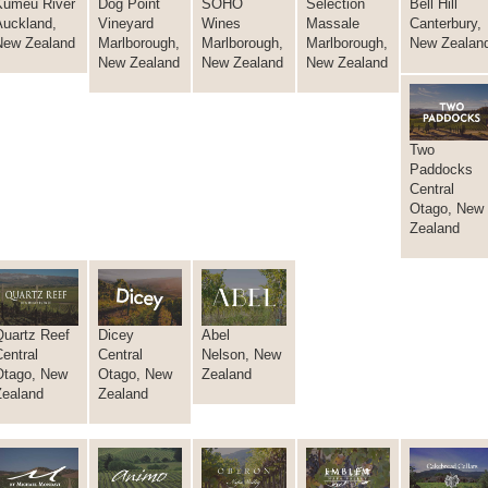
Kumeu River
Dog Point
SOHO
Selection
Bell Hill
Auckland,
Vineyard
Wines
Massale
Canterbury,
New Zealand
Marlborough,
Marlborough,
Marlborough,
New Zealan
New Zealand
New Zealand
New Zealand
Two
Paddocks
Central
Otago, New
Zealand
Quartz Reef
Dicey
Abel
entral
Central
Nelson, New
Otago, New
Otago, New
Zealand
Zealand
Zealand