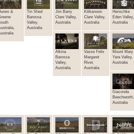
Dunes &
Tin Shed
Jim Barry
Kilikanoon
Henschke
Greene
Barossa
Clare Valley,
Clare Valley,
Eden Valley
South
Valley,
Australia
Australia
Australia
ustralia,
Australia
ustralia
Alkina
Vasse Felix
Mount Mary
Barossa
Margaret
Yara Valley,
Valley,
River,
Australia
Australia
Australia
Giaconda
Beechworth
Australia