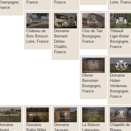
Champagne,
France
France
Loire, Franc
France
Château de
Domaine
Clos de Tart
Thibault
Bois Brinçon
Bernard
Bourgogne,
Liger-Belair
Loire, France
Defaix
France
Bourgogne,
Chablis,
France
France
Olivier
Domaine
Bernstein
Huber-
Bourgogne,
Verdereau
France
Bourgogne,
France
Domaine
Domaine
Domaine
La Maison
Chapelle de
Roulot
Ballot Millot
Jacques
Labruyère-
Blagny