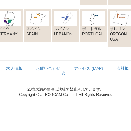
ドイツ
スペイン
レバノン
ポルトガル
オレゴン
GERMANY
SPAIN
LEBANON
PORTUGAL
OREGON,
USA
求人情報
お問い合わせ
アクセス (MAP)
会社概
要
20歳未満の飲酒は法律で禁止されています。
Copyright © JEROBOAM Co., Ltd. All Rights Reserved