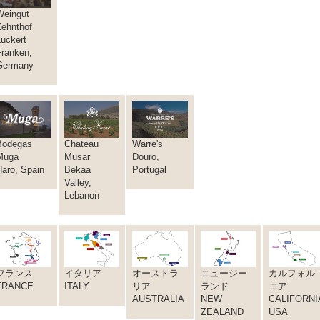
Weingut
Zehnthof
Luckert
Franken,
Germany
Bodegas
Chateau
Warre's
Muga
Musar
Douro,
Haro, Spain
Bekaa
Portugal
Valley,
Lebanon
イタリア
カルフォル
フランス
オーストラ
ニュージー
ITALY
ニア
FRANCE
リア
ランド
CALIFORNI
AUSTRALIA
NEW
USA
ZEALAND