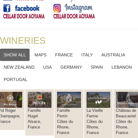
WINERIES
SHOW ALL
MAPS
FRANCE
ITALY
AUSTRALIA
NEW ZEALAND
USA
GERMANY
SPAIN
LEBANON
PORTUGAL
Pol Roger
Famille
Famille
La Vieille
Château de
Champagne,
Hugel
Perrin
Ferme
Beaucastel
France
Alsace,
Côtes du
Côtes du
Côtes du
France
Rhone,
Rhone,
Rhone,
France
France
France