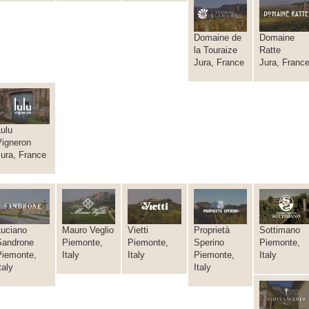
Domaine de
Domaine
la Touraize
Ratte
Jura, France
Jura, Franc
ulu
Vigneron
Jura, France
Luciano
Mauro Veglio
Vietti
Proprietà
Sottimano
Sandrone
Piemonte,
Piemonte,
Sperino
Piemonte,
Piemonte,
Italy
Italy
Piemonte,
Italy
taly
Italy