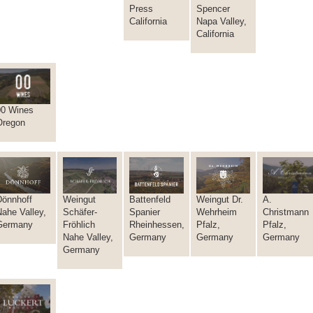
Spencer
Press
Napa Valley,
California
California
00 Wines
Oregon
Weingut
A.
Dönnhoff
Battenfeld
Weingut Dr.
Schäfer-
Christmann
ahe Valley,
Spanier
Wehrheim
Fröhlich
Pfalz,
Germany
Rheinhessen,
Pfalz,
Nahe Valley,
Germany
Germany
Germany
Germany